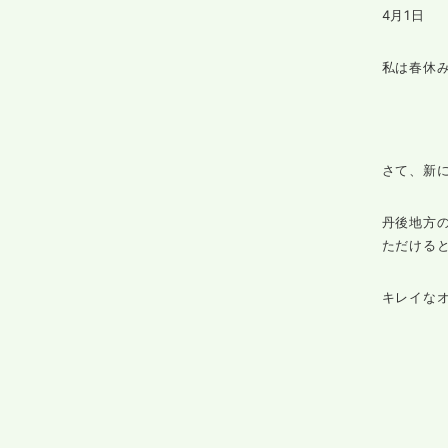
4月1日
私は春休
さて、新に
丹後地方
ただける
キレイなオ