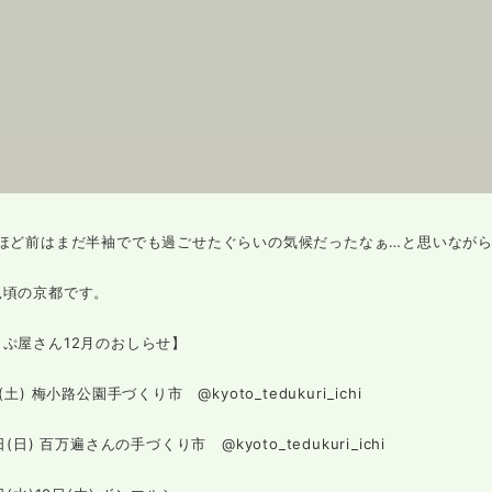
月ほど前はまだ半袖ででも過ごせたぐらいの気候だったなぁ…と思いなが
見頃の京都です。
ぷ屋さん12月のおしらせ】
日(土) 梅小路公園手づくり市 @kyoto_tedukuri_ichi
5日(日) 百万遍さんの手づくり市 @kyoto_tedukuri_ichi