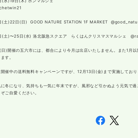
8日(水)19日(木) ボンマルシェ
chetwin21
日(土)22日(日) GOOD NATURE STATION 1F MARKET @good_natur
1日(土)〜25日(水) 洛北阪急スクエア らくはんクリスマスマルシェ @rakuh
日(日)開催の五六市には、都合により今月は出店いたしません。また1月
します。
開催中の送料無料キャンペーンですが、12月13日(金)まで実施してお
気に冬になり、気持ちも一気に年末ですが、風邪など引かぬよう元気で過
うぞご自愛ください。