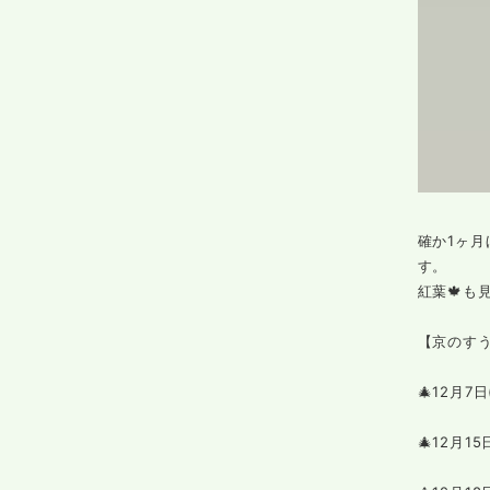
確か1ヶ
す。
紅葉🍁も
【京のすう
🎄12月7
🎄12月1