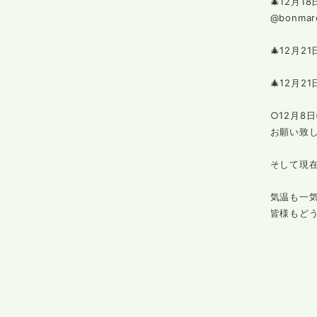
🎄12月1
@bonmar
🎄12月21
🎄12月2
○12月8
お願い致
そして現在
気温も一
皆様もど