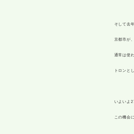
そして去
京都市が
通常は使
トロンと
いよいよ
この機会