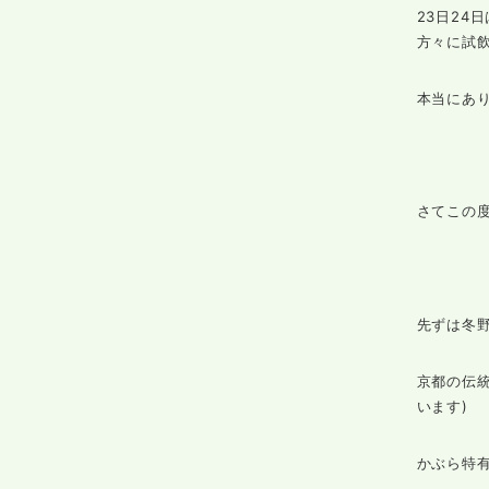
23日24
方々に試
本当にあ
さてこの
先ずは冬
京都の伝
います)
かぶら特