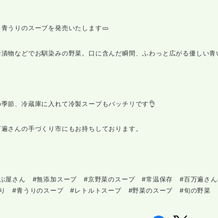
青うりのスープを発売いたします🥒
お漬物などでお馴染みの野菜。口に含んだ瞬間、ふわっと広がる優しい青
の季節、冷蔵庫に入れて冷製スープもバッチリです👌
万遍さんの手づくり市にもお持ちしております。
ぷ屋さん #無添加スープ #京野菜のスープ #常温保存 #百万遍さん
り #青うりのスープ #レトルトスープ #野菜のスープ #旬の野菜