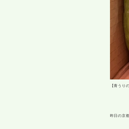
【青うり
昨日の京都