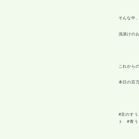
そんな中、
浅漬けの
これから
本日の百
#京のすう
ト #青う