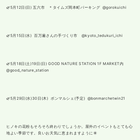
🌿5月12日(日) 五六市 ＊タイムズ岡本町パーキング @gorokuichi
🌿5月15日(水) 百万遍さんの手づくり市 @kyoto_tedukuri_ichi
🌿5月18日(土)19日(日) GOOD NATURE STATION 1F MARKET内
@good_nature_station
🌿5月29日(水)30日(木) ボンマルシェ(予定) @bonmarchetwin21
ヒノキの花粉もそろそろ終わりでしょうか。屋外のイベントもとても心
地よい季節です。良いお天気に恵まれますように☀️