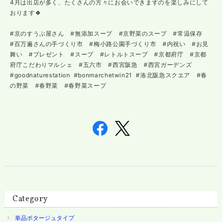
4月は出店が多く、たくさんの方々にお会いできますのを楽しみにして
おります🍀
#京のすうぷ屋さん #無添加スープ #京野菜のスープ #常温保存
#百万遍さんの手づくり市 #梅小路公園手づくり市 #内祝い #お見
舞い #プレゼント #スープ #レトルトスープ #京都府庁 #京都
府庁こだわりマルシェ #五六市 #西宮阪急 #西宮ガーデンズ
#goodnaturestation #bonmarchetwin21 #洛北阪急スクエア #春
の野菜 #春野菜 #春野菜スープ
Category
単品ポタージュタイプ