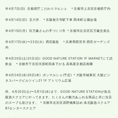
🌸4月7日(日) 京都府庁こだわりマルシェ ＊京都市上京区京都府庁内
🌸4月14日(日) 五六市 ＊京阪枚方市駅下車 岡本町公園会場
🌸4月15日(月) 百万遍さんの手づくり市 ＊京都市左京区百万遍交差点
🌸4月17日(水)〜23日(火) 西宮阪急 ＊兵庫県西宮市 西宮ガーデンズ
内
🌸4月20日(土)21日(日) GOOD NATURE STATION 1F MARKETにて試
飲会 ＊京都市下京区河原町四条下がる 高島屋京都店南隣
🌸4月24日(水)25日(木) ボンマルシェ(予定) ＊大阪市城東区 大阪ビジ
ネスパークビルツイン21 1F アトリウム広場
尚、4月20日(土)〜5月1日(水)まで、GOOD NATURE STATIONが洛北
阪急スクエアにやってきます。たくさんの魅力あふれる商品と共に当店
のスープも並びます。 ＊京都市左京区高野橋東詰め 洛北阪急スクエア
B1センタースクエア