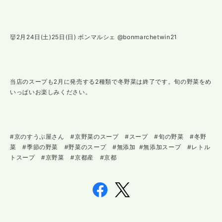
👹2月24日(土)25日(日) ボンマルシェ @bonmarchetwin21
当店のスープも2月に発売する2種類で冬野菜は終了です。旬の野菜をめ
いっぱいお楽しみください。
#京のすうぷ屋さん #京野菜のスープ #スープ #旬の野菜 #冬野
菜 #季節の野菜 #野菜のスープ #無添加 #無添加スープ #レトル
トスープ #京野菜 #京都産 #京都