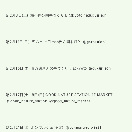
👹2月3日(土) 梅小路公園手づくり市 @kyoto_tedukuri_ichi
👹2月11日(日) 五六市 ＊Times枚方岡本町P @gorokuichi
👹2月15日(木) 百万遍さんの手づくり市 @kyoto_tedukuri_ichi
👹2月17日(土)18日(日) GOOD NATURE STATION 1F MARKET
@good_nature_station @good_nature_market
👹2月21日(水) ボンマルシェ(予定) @bonmarchetwin21