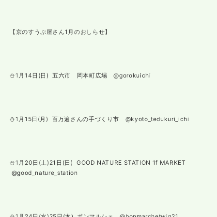
【京のすうぷ屋さん1月のおしらせ】
⛄️1月14日(日) 五六市 岡本町広場 @gorokuichi
⛄️1月15日(月) 百万遍さんの手づくり市 @kyoto_tedukuri_ichi
⛄️1月20日(土)21日(日) GOOD NATURE STATION 1f MARKET
@good_nature_station
⛄️1月24日(水)25日(木) ボンマルシェ @bonmarchetwin21