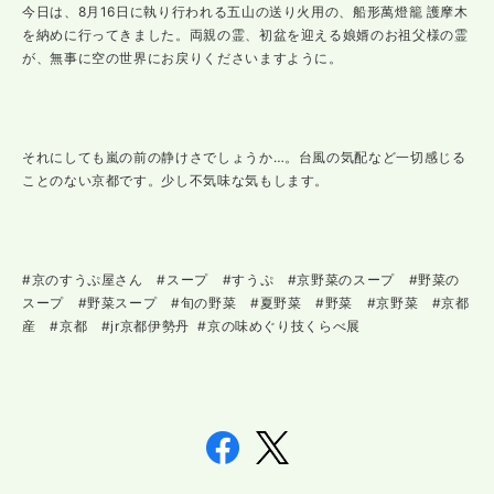
今日は、8月16日に執り行われる五山の送り火用の、船形萬燈籠 護摩木
を納めに行ってきました。両親の霊、初盆を迎える娘婿のお祖父様の霊
が、無事に空の世界にお戻りくださいますように。
それにしても嵐の前の静けさでしょうか…。台風の気配など一切感じる
ことのない京都です。少し不気味な気もします。
#京のすうぷ屋さん #スープ #すうぷ #京野菜のスープ #野菜の
スープ #野菜スープ #旬の野菜 #夏野菜 #野菜 #京野菜 #京都
産 #京都 #jr京都伊勢丹 #京の味めぐり技くらべ展