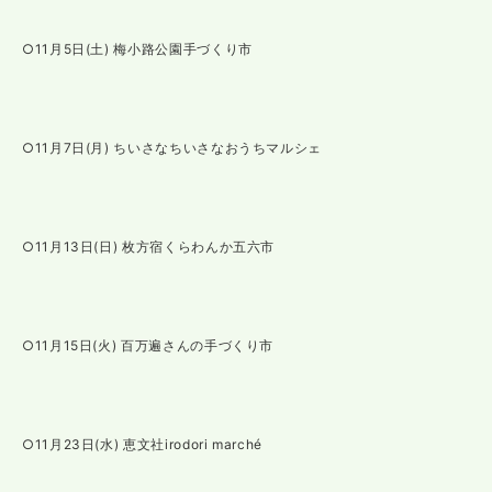
○11月5日(土) 梅小路公園手づくり市
○11月7日(月) ちいさなちいさなおうちマルシェ
○11月13日(日) 枚方宿くらわんか五六市
○11月15日(火) 百万遍さんの手づくり市
○11月23日(水) 恵文社irodori marché