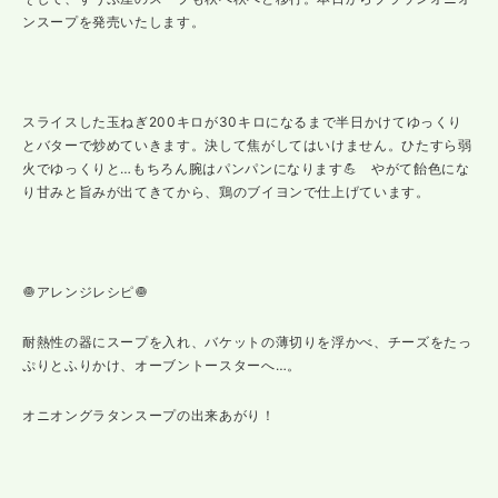
ンスープを発売いたします。
スライスした玉ねぎ200キロが30キロになるまで半日かけてゆっくり
とバターで炒めていきます。決して焦がしてはいけません。ひたすら弱
火でゆっくりと…もちろん腕はパンパンになります💪 やがて飴色にな
り甘みと旨みが出てきてから、鶏のブイヨンで仕上げています。
🧅アレンジレシピ🧅
耐熱性の器にスープを入れ、バケットの薄切りを浮かべ、チーズをたっ
ぷりとふりかけ、オーブントースターへ…。
オニオングラタンスープの出来あがり！