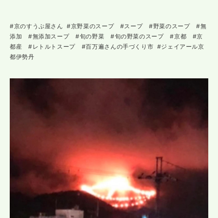
#京のすうぷ屋さん #京野菜のスープ #スープ #野菜のスープ #無
添加 #無添加スープ #旬の野菜 #旬の野菜のスープ #京都 #京
都産 #レトルトスープ #百万遍さんの手づくり市 #ジェイアール京
都伊勢丹