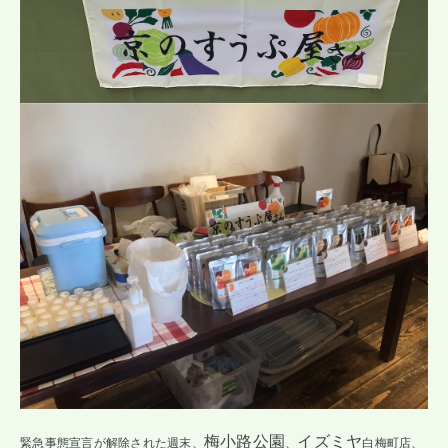
梅小路公園
イズミヤ
緊急事態宣言が解除された週末、
、
白梅町店、