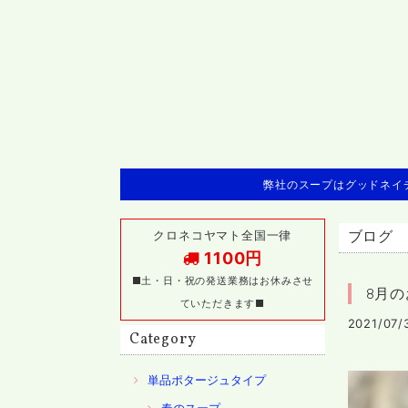
弊社のスープはグッドネイチ
クロネコヤマト全国一律
ブログ
1100円
■土・日・祝の発送業務はお休みさせ
8月
ていただきます■
2021/07/
Category
単品ポタージュタイプ