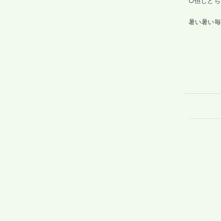
○但しどち
暑い暑い毎