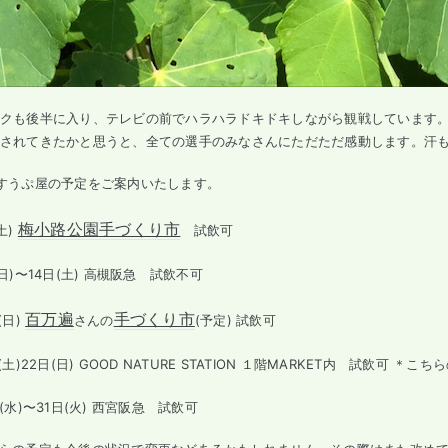
クも後半に入り、テレビの前でハラハラドキドキしながら観戦しています
されてきたかと思うと、全ての選手のみなさんにただただ感動します。汗
すうぷ屋の予定をご案内いたします。
梅小路公園
手づくり市
土)
試飲可
日)〜14日(土) 高槻阪急 試飲不可
百万遍
手づくり市
(日)
さんの
(予定) 試飲可
(土)22日(日) GOOD NATURE STATION １階MARKET内 試飲可 ＊
(水)〜31日(火) 西宮阪急 試飲可