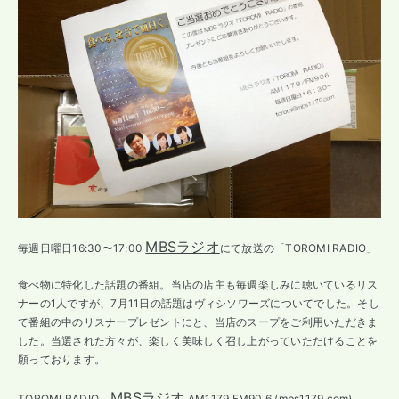
MBSラジオ
毎週日曜日16:30〜17:00
にて放送の「TOROMI RADIO」
食べ物に特化した話題の番組。当店の店主も毎週楽しみに聴いているリス
ナーの1人ですが、7月11日の話題はヴィシソワーズについてでした。そし
て番組の中のリスナープレゼントにと、当店のスープをご利用いただきま
した。当選された方々が、楽しく美味しく召し上がっていただけることを
願っております。
MBSラジオ
TOROMI RADIO
AM1179 FM90.6 (mbs1179.com)