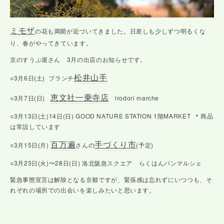
ミモザ
の花も満開が近づいてきました。日差しも少しずつ明るくな
り、春がやってきています。
京のすうぷ屋さん 3月の出店のお知らせです。
松井山手
○3月6日(土) ブランチ
恵文社一乗寺店
○3月7日(日)
irodori marche
○3月13日(土)14日(日) GOOD NATURE STATION 1階MARKET ＊商品
は常設しています
百万遍
手づくり市
○3月15日(月)
さんの
(予定)
○3月23日(火)〜28日(日) 洛北阪急スクエア らくはんパンマルシェ
緊急事態宣言は解除となる京都ですが、緊張感は忘れずにいつつも、そ
れぞれの場所での出会いを楽しみたいと思います。