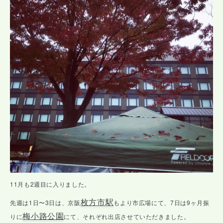
11月も2週目に入りました。
枚方市駅
先週は1日〜3日は、京阪
もより市広場にて、7日は9ヶ月振
梅小路公園
りに
にて、それぞれ出店させていただきました。