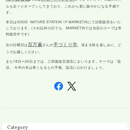
ルも次々とオープンしてきており、これから更に賑やかになる予感で
す。
本日はGOOD NATURE STATION 1F MARKET内にて試飲販売をいた
しております。(それ以外の日でも、MARKET内では当店のスープは常
時販売中です)
百万遍
手づくり市
次の日曜日は
さんの
。深まる秋を楽しみに、ど
うぞお越しください。
また18日〜24日までは、三田阪急百貨店にまいります。テーマは「温
活」 今年の冬は寒くなるとの予報。温活に心がけましょう。
Category