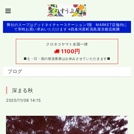
弊社のスープはグッドネイチャーステーション1階 MARKET店舗内に
て常時お買い求めいただけます ※四条河原町高島屋京都店南隣
クロネコヤマト全国一律
1100円
■土・日・祝の発送業務はお休みさせていただきます■
ブログ
深まる秋
2020/11/08 14:15