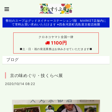
弊社のスープはグッドネイチャーステーション1階 MARKET店舗内に
て常時お買い求めいただけます ※四条河原町高島屋京都店南隣
クロネコヤマト全国一律
1100円
■土・日・祝の発送業務はお休みさせていただきます■
ブログ
京の味めぐり・技くらべ展
2020/10/14 08:22