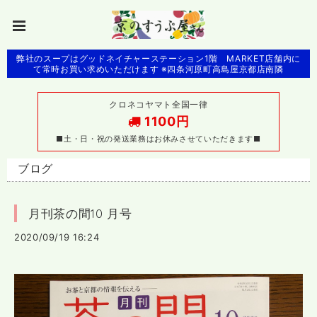
弊社のスープはグッドネイチャーステーション1階 MARKET店舗内に
て常時お買い求めいただけます ※四条河原町高島屋京都店南隣
クロネコヤマト全国一律
1100円
■土・日・祝の発送業務はお休みさせていただきます■
ブログ
月刊茶の間10 月号
2020/09/19 16:24