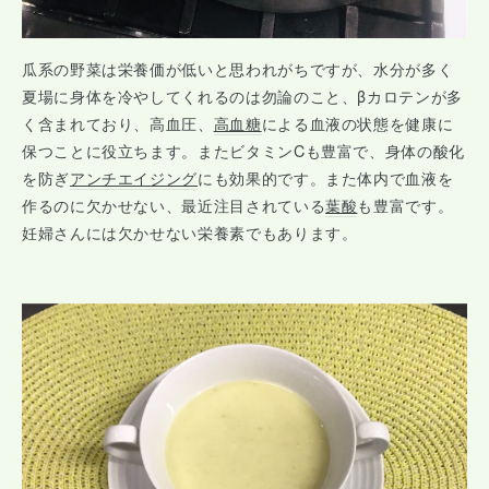
瓜系の野菜は栄養価が低いと思われがちですが、水分が多く
夏場に身体を冷やしてくれるのは勿論のこと、βカロテンが多
く含まれており、高血圧、
高血糖
による血液の状態を健康に
保つことに役立ちます。またビタミンCも豊富で、身体の酸化
を防ぎ
アンチエイジング
にも効果的です。また体内で血液を
作るのに欠かせない、最近注目されている
葉酸
も豊富です。
妊婦さんには欠かせない栄養素でもあります。