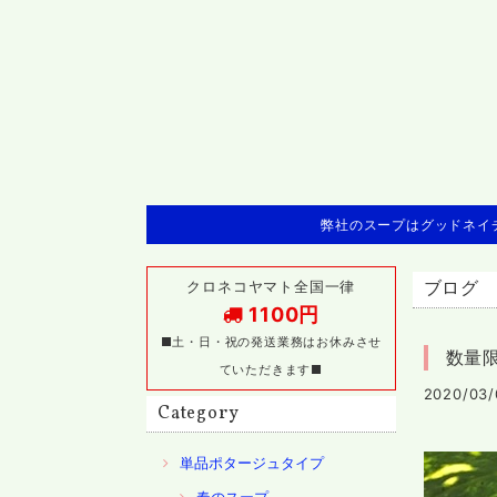
弊社のスープはグッドネイチ
クロネコヤマト全国一律
ブログ
1100円
■土・日・祝の発送業務はお休みさせ
数量
ていただきます■
2020/03/
Category
単品ポタージュタイプ