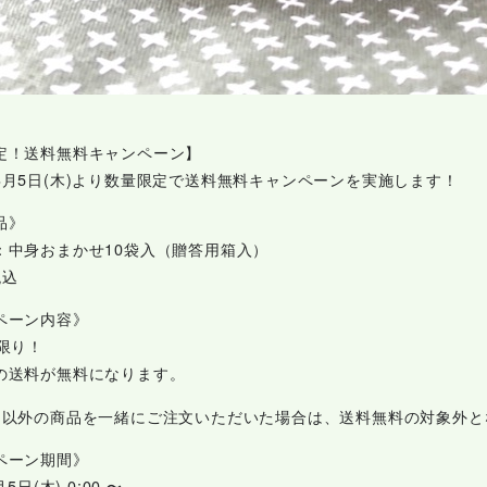
定！送料無料キャンペーン】
3月5日(木)より数量限定で送料無料キャンペーンを実施します！
品》
：中身おまかせ10袋入（贈答用箱入）
税込
ペーン内容》
点限り！
の送料が無料になります。
品以外の商品を一緒にご注文いただいた場合は、送料無料の対象外と
ペーン期間》
5日(木) 0:00 〜