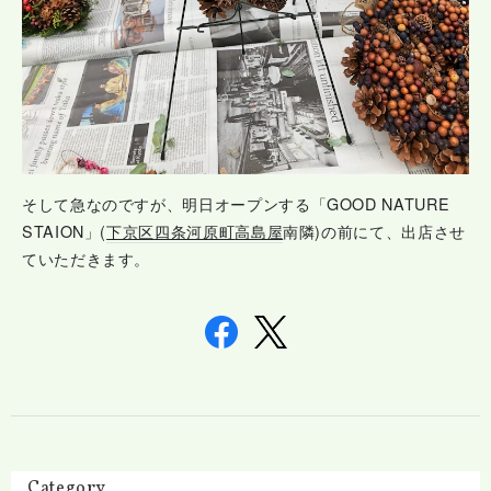
そして急なのですが、明日オープンする「GOOD NATURE
STAION」(
下京区
四条河原町
高島屋
南隣)の前にて、出店させ
ていただきます。
Category