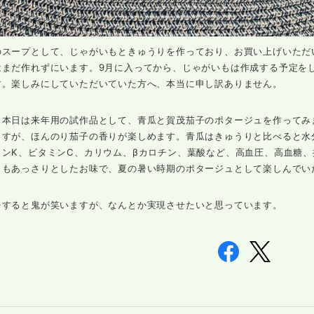
のスープとして、じゃがいもときゅうりを作っており、お買い上げいただ
はまだ作れずにいます。9月に入ってから、じゃがいもは作成する予定を
す。楽しみにしていただいていた方へ、本当に申し訳ありません。
り本日は来年用の試作品として、青瓜と賀茂茄子のポタージュを作ってみ
ますが、ほんのり茄子の香りが楽しめます。青瓜はきゅうりと比べると水
ミンK、ビタミンC、カリウム、βカロチン、葉酸など、高血圧、高血糖
らもあっさりとしたお味で、夏の暑い時期のポタージュとして楽しんでい
をすると鬼が笑いますが、なんとか実現させたいと思っています。