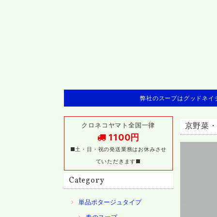
弊社のスープはグッドネイチ
クロネコヤマト全国一律
京野菜
1100円
■土・日・祝の発送業務はお休みさせ
ていただきます■
Category
単品ポタージュタイプ