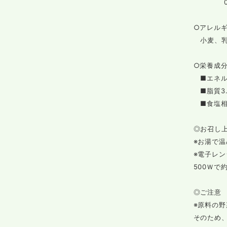
07
○アレルギ
小麦、
○栄養成分
■エネル
■脂質3.
■食塩相当
◎お召し
※お湯で
※電子レ
500Ｗで
◎ご注意
※原料の
そのため