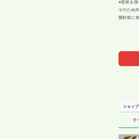
※形状を
そのため
開封前に
ショップ
す