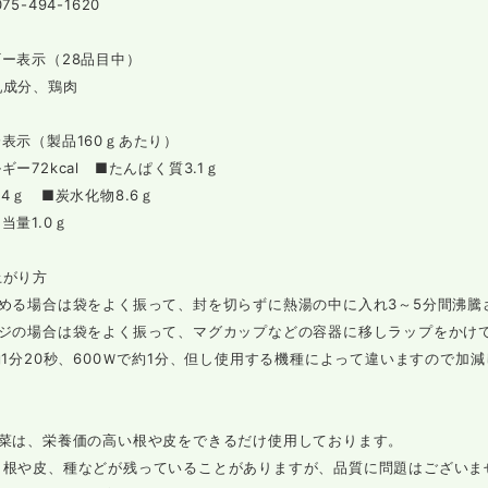
5-494-1620
ー表示（28品目中）
乳成分、鶏肉
表示（製品160ｇあたり）
ギー72kcal ■たんぱく質3.1ｇ
4ｇ ■炭水化物8.6ｇ
量1.0ｇ
上がり方
温める場合は袋をよく振って、封を切らずに熱湯の中に入れ3～5分間沸騰
ンジの場合は袋をよく振って、マグカップなどの容器に移しラップをかけ
約1分20秒、600Ｗで約1分、但し使用する機種によって違いますので加
野菜は、栄養価の高い根や皮をできるだけ使用しております。
、根や皮、種などが残っていることがありますが、品質に問題はございま