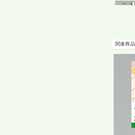
青うりのス
関連商
サラダ感覚