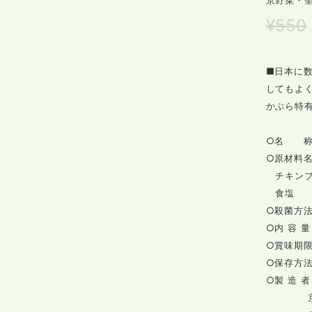
京野菜・
¥550
■日本に
してもよ
かぶら特
○名 
○原材料
チキンブ
食塩
○殺菌方
○内 容 量
○賞味期限
○保存方
○製 造 
京都市北