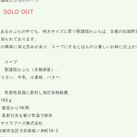
聖護院かぶらのスープ
SOLD OUT
数あるかぶらの中でも、特大サイズに育つ聖護院かぶらは、京都の伝統野
く知られております。
有の風味に加え甘みがあり、スープにするとほんのり優しいお味に仕上が
称 スープ
名 聖護院かぶら（京都府産）、
イヨン、牛乳、小麦粉、バター、
法 気密性容器に密封し加圧加熱殺菌
 160ｇ
 製造から1年間
法 直射日光を避け常温で保存
者 サクラフーズ株式会社
区大宮南箱ノ井町18-3