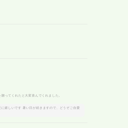
を贈ってくれたと大変喜んでくれました。
更に嬉しいです 暑い日が続きますので、どうぞご自愛